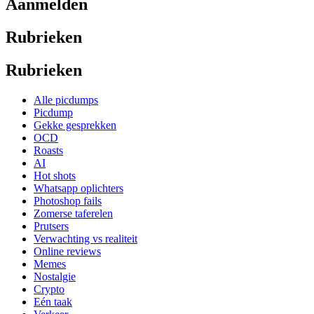
Aanmelden
Rubrieken
Rubrieken
Alle picdumps
Picdump
Gekke gesprekken
OCD
Roasts
AI
Hot shots
Whatsapp oplichters
Photoshop fails
Zomerse taferelen
Prutsers
Verwachting vs realiteit
Online reviews
Memes
Nostalgie
Crypto
Eén taak