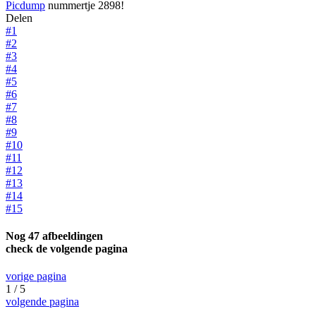
Picdump
nummertje 2898!
Delen
#1
#2
#3
#4
#5
#6
#7
#8
#9
#10
#11
#12
#13
#14
#15
Nog 47 afbeeldingen
check de volgende pagina
vorige pagina
1 / 5
volgende pagina