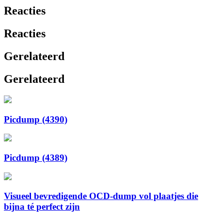
Reacties
Reacties
Gerelateerd
Gerelateerd
Picdump (4390)
Picdump (4389)
Visueel bevredigende OCD-dump vol plaatjes die
bijna té perfect zijn