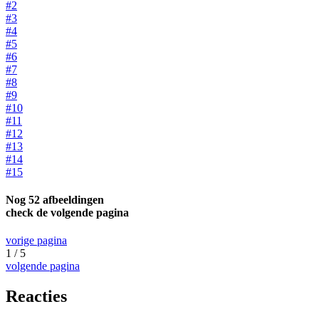
#2
#3
#4
#5
#6
#7
#8
#9
#10
#11
#12
#13
#14
#15
Nog 52 afbeeldingen
check de volgende pagina
vorige pagina
1 / 5
volgende pagina
Reacties