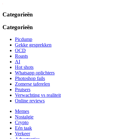
Categorieën
Categorieën
Picdump
Gekke gesprekken
OCD
Roasts
AI
Hot shots
Whatsapp oplichters
Photoshop fails
Zomerse taferelen
Prutsers
Verwachting vs realiteit
Online reviews
Memes
Nostalgie
Crypto
Eén taak
Verkeer