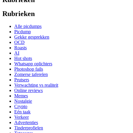
Rubrieken
Alle picdumps
Picdump
Gekke gesprekken
OCD
Roasts
AI
Hot shots
Whatsapp oplichters
Photoshop fails
Zomerse taferelen
Prutsers
Verwachting vs realiteit
Online reviews
Memes
Nostalgie
Crypto
Eén taak
Verkeer
Advertenties
Tinderprofielen