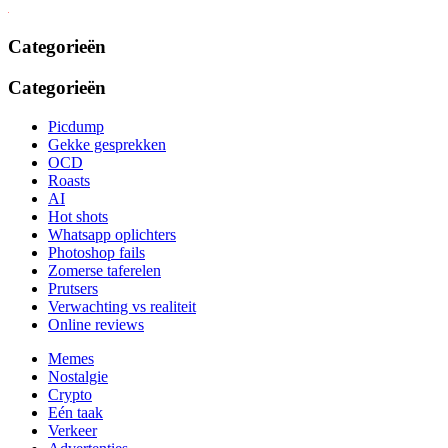
Categorieën
Categorieën
Picdump
Gekke gesprekken
OCD
Roasts
AI
Hot shots
Whatsapp oplichters
Photoshop fails
Zomerse taferelen
Prutsers
Verwachting vs realiteit
Online reviews
Memes
Nostalgie
Crypto
Eén taak
Verkeer