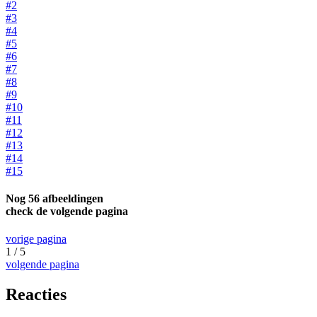
#2
#3
#4
#5
#6
#7
#8
#9
#10
#11
#12
#13
#14
#15
Nog 56 afbeeldingen
check de volgende pagina
vorige pagina
1 / 5
volgende pagina
Reacties