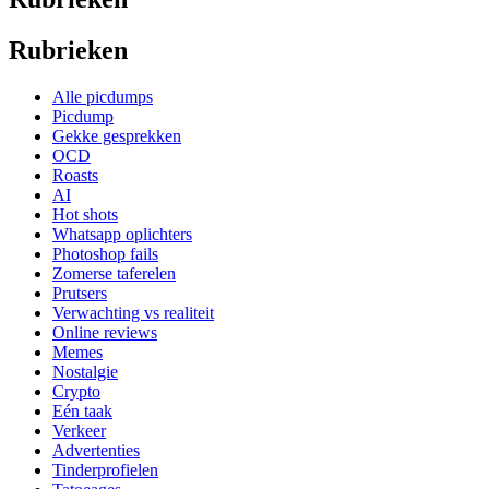
Rubrieken
Alle picdumps
Picdump
Gekke gesprekken
OCD
Roasts
AI
Hot shots
Whatsapp oplichters
Photoshop fails
Zomerse taferelen
Prutsers
Verwachting vs realiteit
Online reviews
Memes
Nostalgie
Crypto
Eén taak
Verkeer
Advertenties
Tinderprofielen