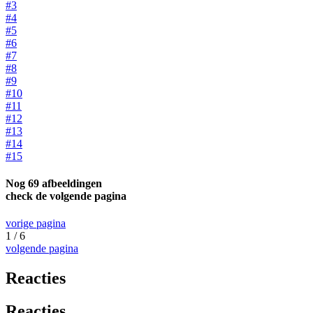
#3
#4
#5
#6
#7
#8
#9
#10
#11
#12
#13
#14
#15
Nog 69 afbeeldingen
check de volgende pagina
vorige pagina
1 / 6
volgende pagina
Reacties
Reacties