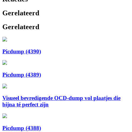
Gerelateerd
Gerelateerd
Picdump (4390)
Picdump (4389)
Visueel bevredigende OCD-dump vol plaatjes die
bijna té perfect zijn
Picdump (4388)