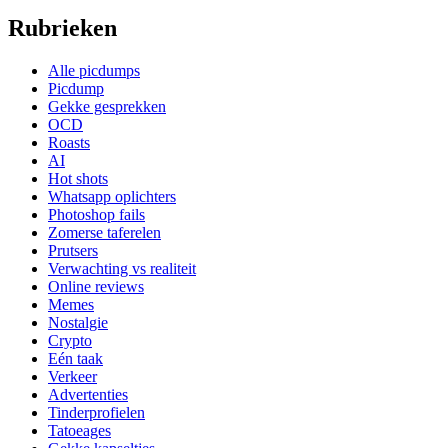
Rubrieken
Alle picdumps
Picdump
Gekke gesprekken
OCD
Roasts
AI
Hot shots
Whatsapp oplichters
Photoshop fails
Zomerse taferelen
Prutsers
Verwachting vs realiteit
Online reviews
Memes
Nostalgie
Crypto
Eén taak
Verkeer
Advertenties
Tinderprofielen
Tatoeages