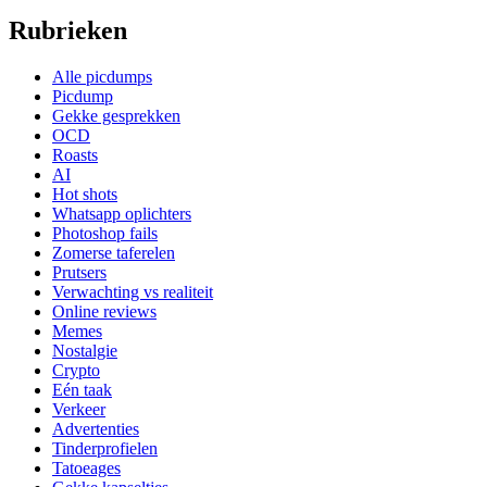
Rubrieken
Alle picdumps
Picdump
Gekke gesprekken
OCD
Roasts
AI
Hot shots
Whatsapp oplichters
Photoshop fails
Zomerse taferelen
Prutsers
Verwachting vs realiteit
Online reviews
Memes
Nostalgie
Crypto
Eén taak
Verkeer
Advertenties
Tinderprofielen
Tatoeages