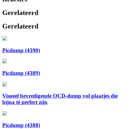
Gerelateerd
Gerelateerd
Picdump (4390)
Picdump (4389)
Visueel bevredigende OCD-dump vol plaatjes die
bijna té perfect zijn
Picdump (4388)