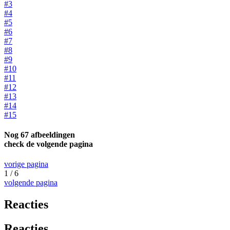
#3
#4
#5
#6
#7
#8
#9
#10
#11
#12
#13
#14
#15
Nog 67 afbeeldingen
check de volgende pagina
vorige pagina
1 / 6
volgende pagina
Reacties
Reacties