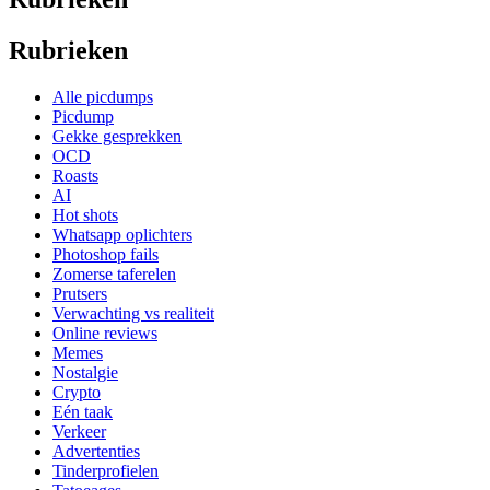
Rubrieken
Alle picdumps
Picdump
Gekke gesprekken
OCD
Roasts
AI
Hot shots
Whatsapp oplichters
Photoshop fails
Zomerse taferelen
Prutsers
Verwachting vs realiteit
Online reviews
Memes
Nostalgie
Crypto
Eén taak
Verkeer
Advertenties
Tinderprofielen