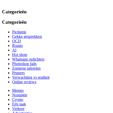
Categorieën
Categorieën
Picdump
Gekke gesprekken
OCD
Roasts
AI
Hot shots
Whatsapp oplichters
Photoshop fails
Zomerse taferelen
Prutsers
Verwachting vs realiteit
Online reviews
Memes
Nostalgie
Crypto
Eén taak
Verkeer