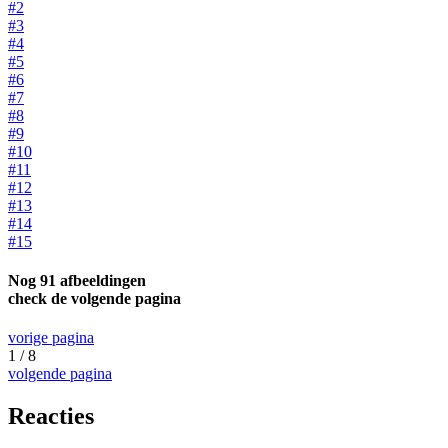
#2
#3
#4
#5
#6
#7
#8
#9
#10
#11
#12
#13
#14
#15
Nog 91 afbeeldingen
check de volgende pagina
vorige pagina
1 / 8
volgende pagina
Reacties