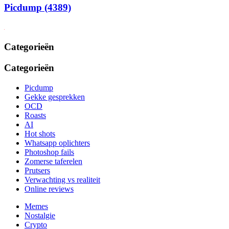
Picdump (4389)
Categorieën
Categorieën
Picdump
Gekke gesprekken
OCD
Roasts
AI
Hot shots
Whatsapp oplichters
Photoshop fails
Zomerse taferelen
Prutsers
Verwachting vs realiteit
Online reviews
Memes
Nostalgie
Crypto