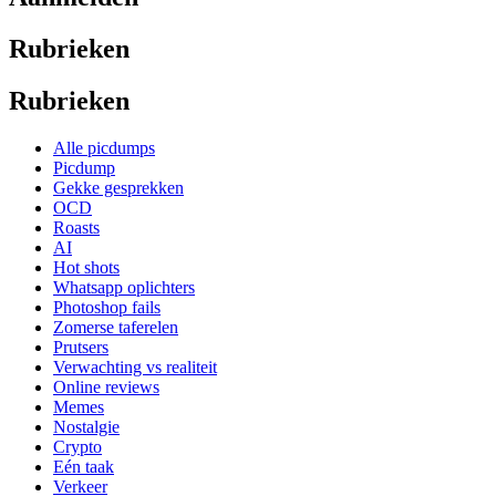
Rubrieken
Rubrieken
Alle picdumps
Picdump
Gekke gesprekken
OCD
Roasts
AI
Hot shots
Whatsapp oplichters
Photoshop fails
Zomerse taferelen
Prutsers
Verwachting vs realiteit
Online reviews
Memes
Nostalgie
Crypto
Eén taak
Verkeer