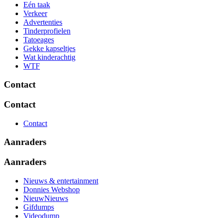
Eén taak
Verkeer
Advertenties
Tinderprofielen
Tatoeages
Gekke kapseltjes
Wat kinderachtig
WTF
Contact
Contact
Contact
Aanraders
Aanraders
Nieuws & entertainment
Donnies Webshop
NieuwNieuws
Gifdumps
Videodump