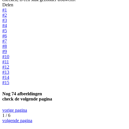
Delen
#1
#2
#3
#4
#5
#6
#7
#8
#9
#10
#11
#12
#13
#14
#15
Nog 74 afbeeldingen
check de volgende pagina
vorige pagina
1 / 6
volgende pagina