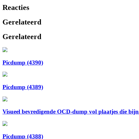
Reacties
Gerelateerd
Gerelateerd
Picdump (4390)
Picdump (4389)
Visueel bevredigende OCD-dump vol plaatjes die bijna 
Picdump (4388)