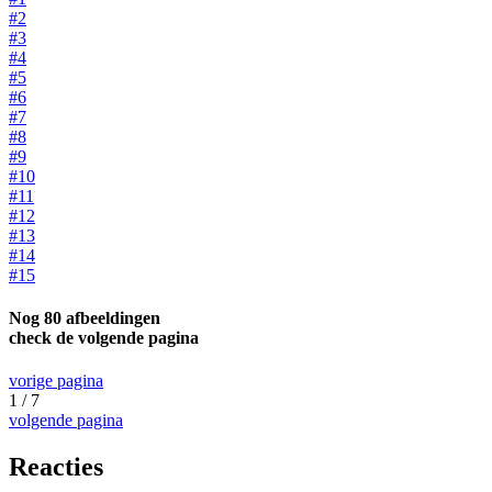
#2
#3
#4
#5
#6
#7
#8
#9
#10
#11
#12
#13
#14
#15
Nog 80 afbeeldingen
check de volgende pagina
vorige pagina
1 / 7
volgende pagina
Reacties