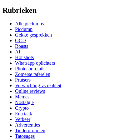
Rubrieken
Alle picdumps
Picdump
Gekke gesprekken
OCD
Roasts
AI
Hot shots
Whatsapp oplichters
Photoshop fails
Zomerse taferelen
Prutsers
Verwachting vs realiteit
Online reviews
Memes
Nostalgie
Crypto
Eén taak
Verkeer
Advertenties
Tinderprofielen
Tatoeages