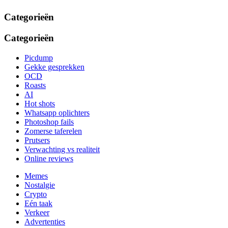
Categorieën
Categorieën
Picdump
Gekke gesprekken
OCD
Roasts
AI
Hot shots
Whatsapp oplichters
Photoshop fails
Zomerse taferelen
Prutsers
Verwachting vs realiteit
Online reviews
Memes
Nostalgie
Crypto
Eén taak
Verkeer
Advertenties