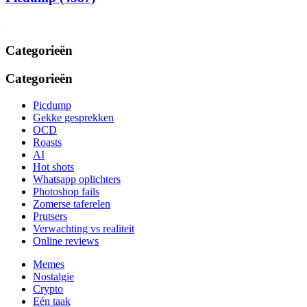
Categorieën
Categorieën
Picdump
Gekke gesprekken
OCD
Roasts
AI
Hot shots
Whatsapp oplichters
Photoshop fails
Zomerse taferelen
Prutsers
Verwachting vs realiteit
Online reviews
Memes
Nostalgie
Crypto
Eén taak