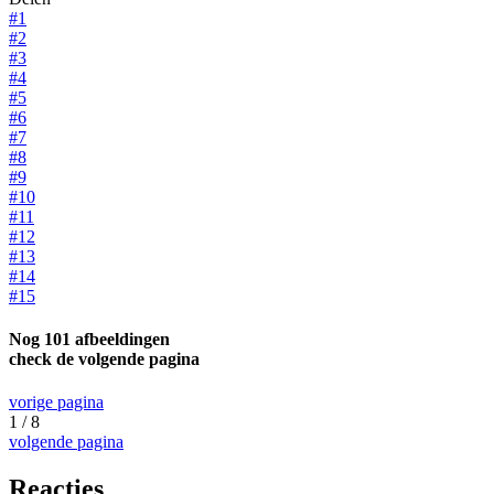
#1
#2
#3
#4
#5
#6
#7
#8
#9
#10
#11
#12
#13
#14
#15
Nog 101 afbeeldingen
check de volgende pagina
vorige pagina
1 / 8
volgende pagina
Reacties