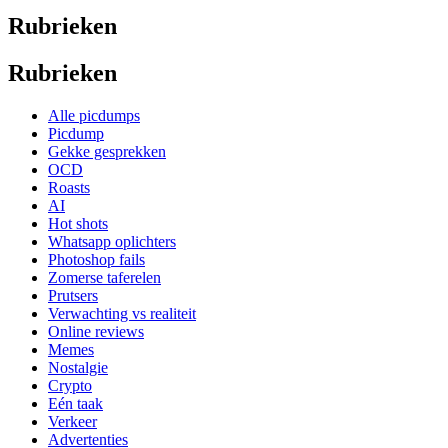
Rubrieken
Rubrieken
Alle picdumps
Picdump
Gekke gesprekken
OCD
Roasts
AI
Hot shots
Whatsapp oplichters
Photoshop fails
Zomerse taferelen
Prutsers
Verwachting vs realiteit
Online reviews
Memes
Nostalgie
Crypto
Eén taak
Verkeer
Advertenties