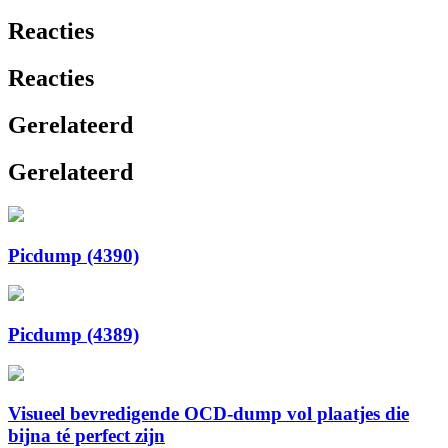
Reacties
Reacties
Gerelateerd
Gerelateerd
Picdump (4390)
Picdump (4389)
Visueel bevredigende OCD-dump vol plaatjes die
bijna té perfect zijn