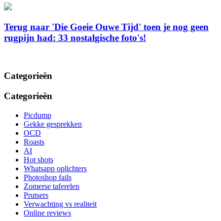
Terug naar 'Die Goeie Ouwe Tijd' toen je nog geen
rugpijn had: 33 nostalgische foto's!
Categorieën
Categorieën
Picdump
Gekke gesprekken
OCD
Roasts
AI
Hot shots
Whatsapp oplichters
Photoshop fails
Zomerse taferelen
Prutsers
Verwachting vs realiteit
Online reviews