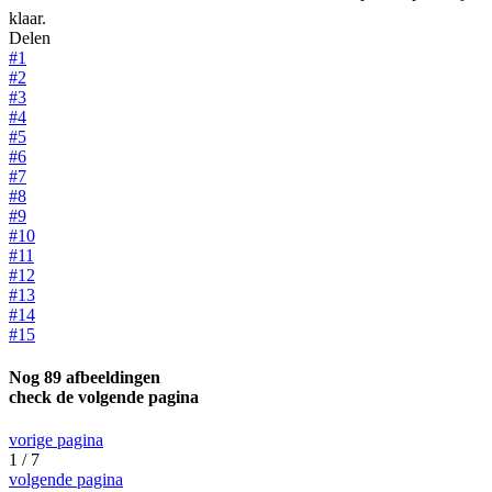
klaar.
Delen
#1
#2
#3
#4
#5
#6
#7
#8
#9
#10
#11
#12
#13
#14
#15
Nog 89 afbeeldingen
check de volgende pagina
vorige pagina
1 / 7
volgende pagina