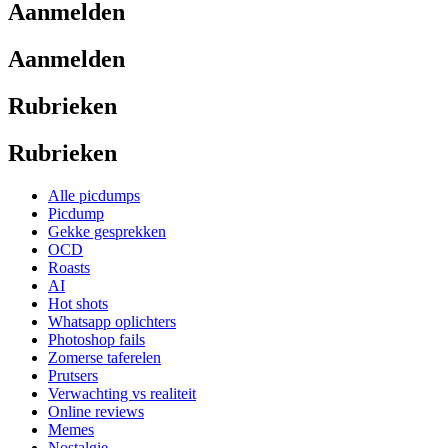
Aanmelden
Aanmelden
Rubrieken
Rubrieken
Alle picdumps
Picdump
Gekke gesprekken
OCD
Roasts
AI
Hot shots
Whatsapp oplichters
Photoshop fails
Zomerse taferelen
Prutsers
Verwachting vs realiteit
Online reviews
Memes
Nostalgie