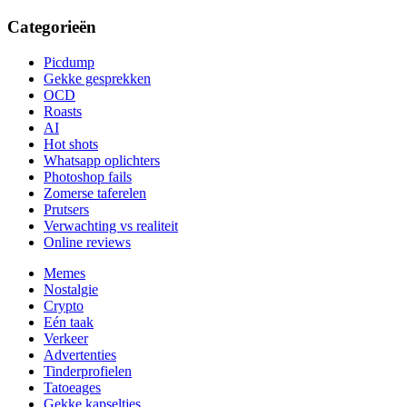
Categorieën
Picdump
Gekke gesprekken
OCD
Roasts
AI
Hot shots
Whatsapp oplichters
Photoshop fails
Zomerse taferelen
Prutsers
Verwachting vs realiteit
Online reviews
Memes
Nostalgie
Crypto
Eén taak
Verkeer
Advertenties
Tinderprofielen
Tatoeages
Gekke kapseltjes