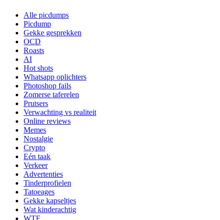
Alle picdumps
Picdump
Gekke gesprekken
OCD
Roasts
AI
Hot shots
Whatsapp oplichters
Photoshop fails
Zomerse taferelen
Prutsers
Verwachting vs realiteit
Online reviews
Memes
Nostalgie
Crypto
Eén taak
Verkeer
Advertenties
Tinderprofielen
Tatoeages
Gekke kapseltjes
Wat kinderachtig
WTF