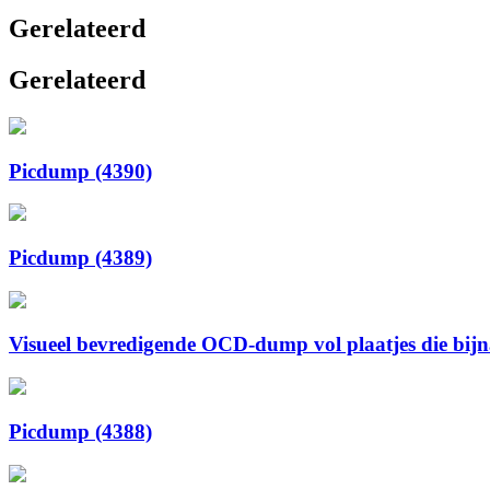
Gerelateerd
Gerelateerd
Picdump (4390)
Picdump (4389)
Visueel bevredigende OCD-dump vol plaatjes die bijna 
Picdump (4388)