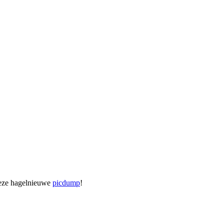
 deze hagelnieuwe
picdump
!