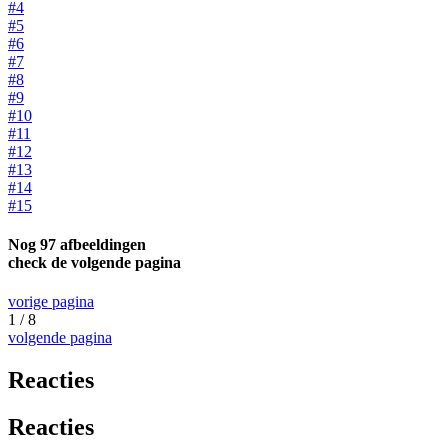
#4
#5
#6
#7
#8
#9
#10
#11
#12
#13
#14
#15
Nog 97 afbeeldingen
check de volgende pagina
vorige pagina
1 / 8
volgende pagina
Reacties
Reacties