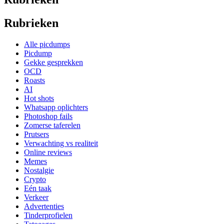
Rubrieken
Alle picdumps
Picdump
Gekke gesprekken
OCD
Roasts
AI
Hot shots
Whatsapp oplichters
Photoshop fails
Zomerse taferelen
Prutsers
Verwachting vs realiteit
Online reviews
Memes
Nostalgie
Crypto
Eén taak
Verkeer
Advertenties
Tinderprofielen