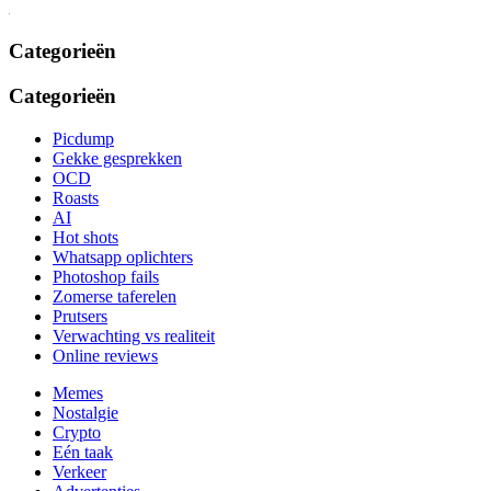
Categorieën
Categorieën
Picdump
Gekke gesprekken
OCD
Roasts
AI
Hot shots
Whatsapp oplichters
Photoshop fails
Zomerse taferelen
Prutsers
Verwachting vs realiteit
Online reviews
Memes
Nostalgie
Crypto
Eén taak
Verkeer