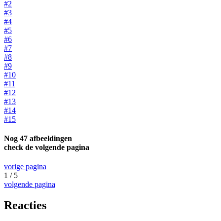
#2
#3
#4
#5
#6
#7
#8
#9
#10
#11
#12
#13
#14
#15
Nog 47 afbeeldingen
check de volgende pagina
vorige pagina
1 / 5
volgende pagina
Reacties