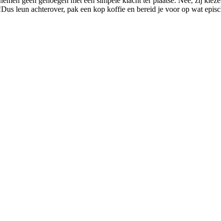
emen geen genoegen met een simpele klacht ter plaatse. Nee, zij kiez
!Dus leun achterover, pak een kop koffie en bereid je voor op wat episc