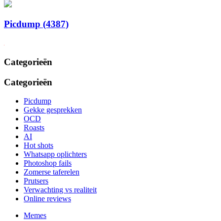
Picdump (4387)
Categorieën
Categorieën
Picdump
Gekke gesprekken
OCD
Roasts
AI
Hot shots
Whatsapp oplichters
Photoshop fails
Zomerse taferelen
Prutsers
Verwachting vs realiteit
Online reviews
Memes