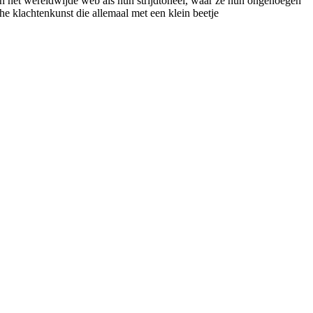
en het wereldwijde web als hun strijdtoneel, waar ze hun ongenoegen
he klachtenkunst die allemaal met een klein beetje