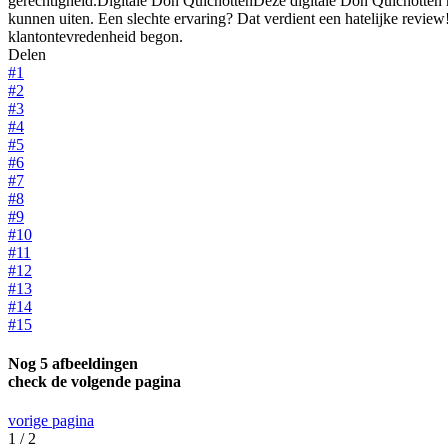
gerechtigheid.Digitale Don QuichottenDeze digitale Don Quichotten n
kunnen uiten. Een slechte ervaring? Dat verdient een hatelijke review
klantontevredenheid begon.
Delen
#1
#2
#3
#4
#5
#6
#7
#8
#9
#10
#11
#12
#13
#14
#15
Nog 5 afbeeldingen
check de volgende pagina
vorige pagina
1 / 2