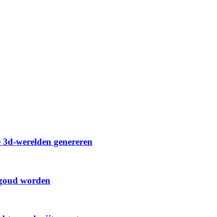
re 3d-werelden genereren
r goud worden