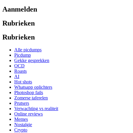
Aanmelden
Rubrieken
Rubrieken
Alle picdumps
Picdump
Gekke gesprekken
OCD
Roasts
AI
Hot shots
Whatsapp oplichters
Photoshop fails
Zomerse taferelen
Prutsers
Verwachting vs realiteit
Online reviews
Memes
Nostalgie
Crypto