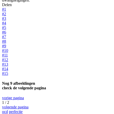
dwangneigingen.
Delen
#1
#2
#3
#4
#5
#6
#7
#8
#9
#10
#11
#12
#13
#14
#15
Nog 9 afbeeldingen
check de volgende pagina
vorige pagina
1 / 2
volgende pagina
ocd
perfectie