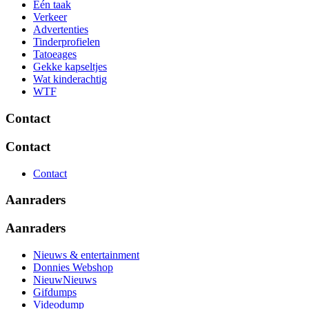
Eén taak
Verkeer
Advertenties
Tinderprofielen
Tatoeages
Gekke kapseltjes
Wat kinderachtig
WTF
Contact
Contact
Contact
Aanraders
Aanraders
Nieuws & entertainment
Donnies Webshop
NieuwNieuws
Gifdumps
Videodump