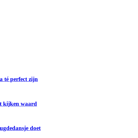
té perfect zijn
et kijken waard
reugdedansje doet