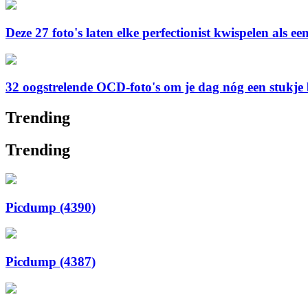
Deze 27 foto's laten elke perfectionist kwispelen als
32 oogstrelende OCD-foto's om je dag nóg een stukje 
Trending
Trending
Picdump (4390)
Picdump (4387)