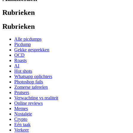
Rubrieken
Rubrieken
Alle picdumps
Picdump
Gekke gesprekken
OCD
Roasts
AI
Hot shots
Whatsapp oplichters
Photoshop fails
Zomerse taferelen
Prutsers
Verwachting vs realiteit
Online reviews
Memes
Nostalgie
Crypto
Eén taak
Verkeer