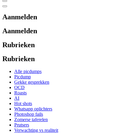
Aanmelden
Aanmelden
Rubrieken
Rubrieken
Alle picdumps
Picdump
Gekke gesprekken
OCD
Roasts
AI
Hot shots
Whatsapp oplichters
Photoshop fails
Zomerse taferelen
Prutsers
Verwachting vs realiteit