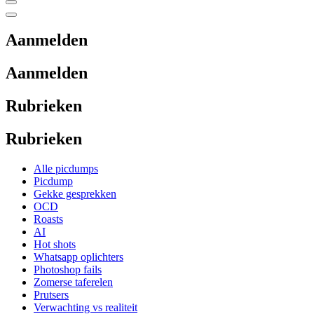
Aanmelden
Aanmelden
Rubrieken
Rubrieken
Alle picdumps
Picdump
Gekke gesprekken
OCD
Roasts
AI
Hot shots
Whatsapp oplichters
Photoshop fails
Zomerse taferelen
Prutsers
Verwachting vs realiteit