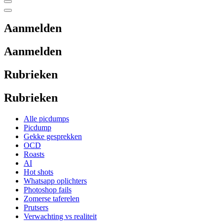
Aanmelden
Aanmelden
Rubrieken
Rubrieken
Alle picdumps
Picdump
Gekke gesprekken
OCD
Roasts
AI
Hot shots
Whatsapp oplichters
Photoshop fails
Zomerse taferelen
Prutsers
Verwachting vs realiteit