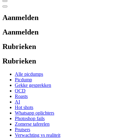
Aanmelden
Aanmelden
Rubrieken
Rubrieken
Alle picdumps
Picdump
Gekke gesprekken
OCD
Roasts
AI
Hot shots
Whatsapp oplichters
Photoshop fails
Zomerse taferelen
Prutsers
Verwachting vs realiteit