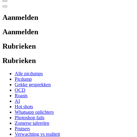
Aanmelden
Aanmelden
Rubrieken
Rubrieken
Alle picdumps
Picdump
Gekke gesprekken
OCD
Roasts
AI
Hot shots
Whatsapp oplichters
Photoshop fails
Zomerse taferelen
Prutsers
Verwachting vs realiteit