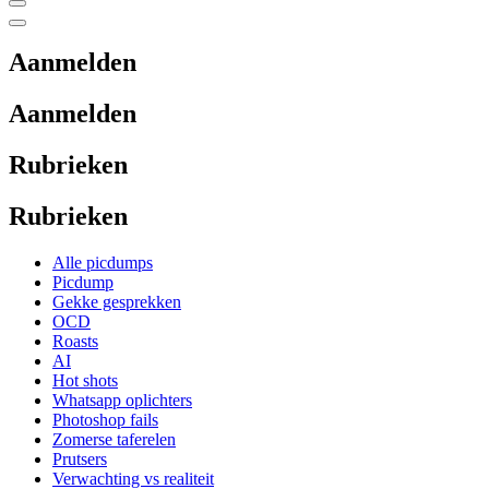
Aanmelden
Aanmelden
Rubrieken
Rubrieken
Alle picdumps
Picdump
Gekke gesprekken
OCD
Roasts
AI
Hot shots
Whatsapp oplichters
Photoshop fails
Zomerse taferelen
Prutsers
Verwachting vs realiteit