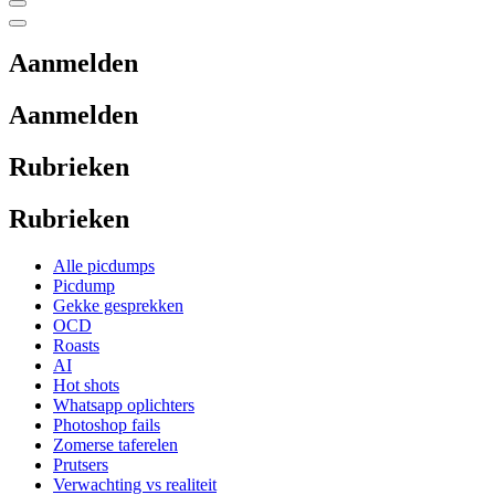
Aanmelden
Aanmelden
Rubrieken
Rubrieken
Alle picdumps
Picdump
Gekke gesprekken
OCD
Roasts
AI
Hot shots
Whatsapp oplichters
Photoshop fails
Zomerse taferelen
Prutsers
Verwachting vs realiteit