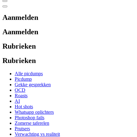
Aanmelden
Aanmelden
Rubrieken
Rubrieken
Alle picdumps
Picdump
Gekke gesprekken
OCD
Roasts
AI
Hot shots
Whatsapp oplichters
Photoshop fails
Zomerse taferelen
Prutsers
Verwachting vs realiteit