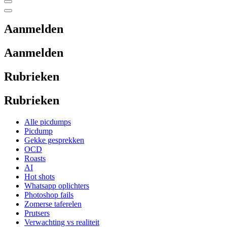
Aanmelden
Aanmelden
Rubrieken
Rubrieken
Alle picdumps
Picdump
Gekke gesprekken
OCD
Roasts
AI
Hot shots
Whatsapp oplichters
Photoshop fails
Zomerse taferelen
Prutsers
Verwachting vs realiteit