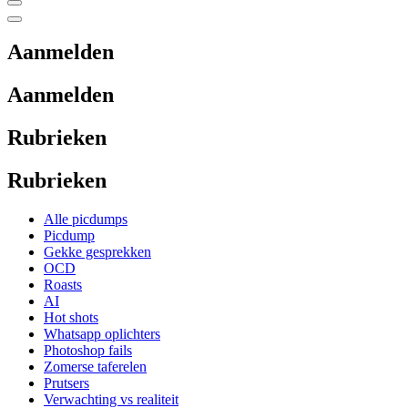
Aanmelden
Aanmelden
Rubrieken
Rubrieken
Alle picdumps
Picdump
Gekke gesprekken
OCD
Roasts
AI
Hot shots
Whatsapp oplichters
Photoshop fails
Zomerse taferelen
Prutsers
Verwachting vs realiteit