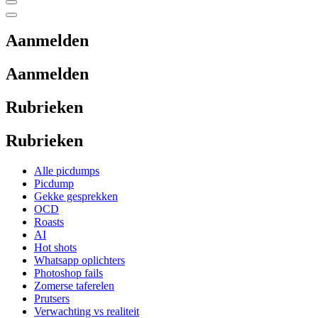
Aanmelden
Aanmelden
Rubrieken
Rubrieken
Alle picdumps
Picdump
Gekke gesprekken
OCD
Roasts
AI
Hot shots
Whatsapp oplichters
Photoshop fails
Zomerse taferelen
Prutsers
Verwachting vs realiteit