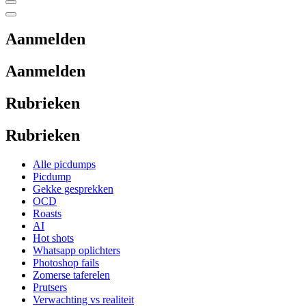
Aanmelden
Aanmelden
Rubrieken
Rubrieken
Alle picdumps
Picdump
Gekke gesprekken
OCD
Roasts
AI
Hot shots
Whatsapp oplichters
Photoshop fails
Zomerse taferelen
Prutsers
Verwachting vs realiteit