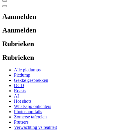
Aanmelden
Aanmelden
Rubrieken
Rubrieken
Alle picdumps
Picdump
Gekke gesprekken
OCD
Roasts
AI
Hot shots
Whatsapp oplichters
Photoshop fails
Zomerse taferelen
Prutsers
Verwachting vs realiteit