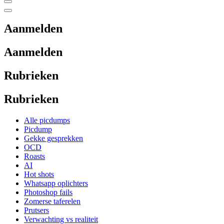
Aanmelden
Aanmelden
Rubrieken
Rubrieken
Alle picdumps
Picdump
Gekke gesprekken
OCD
Roasts
AI
Hot shots
Whatsapp oplichters
Photoshop fails
Zomerse taferelen
Prutsers
Verwachting vs realiteit