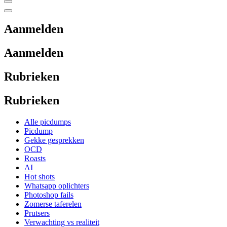
Aanmelden
Aanmelden
Rubrieken
Rubrieken
Alle picdumps
Picdump
Gekke gesprekken
OCD
Roasts
AI
Hot shots
Whatsapp oplichters
Photoshop fails
Zomerse taferelen
Prutsers
Verwachting vs realiteit