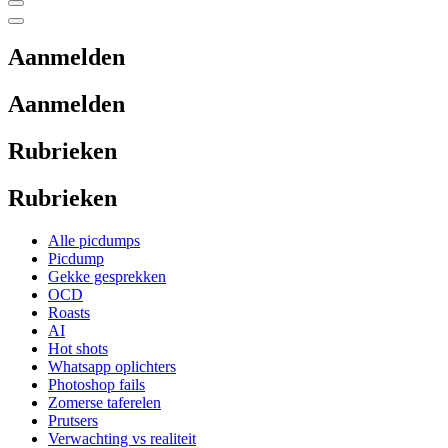
Aanmelden
Aanmelden
Rubrieken
Rubrieken
Alle picdumps
Picdump
Gekke gesprekken
OCD
Roasts
AI
Hot shots
Whatsapp oplichters
Photoshop fails
Zomerse taferelen
Prutsers
Verwachting vs realiteit