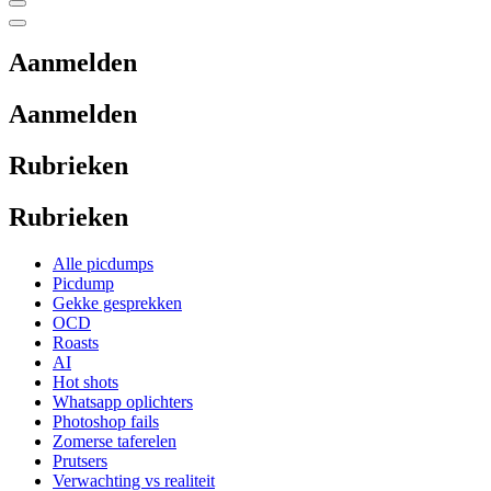
Aanmelden
Aanmelden
Rubrieken
Rubrieken
Alle picdumps
Picdump
Gekke gesprekken
OCD
Roasts
AI
Hot shots
Whatsapp oplichters
Photoshop fails
Zomerse taferelen
Prutsers
Verwachting vs realiteit