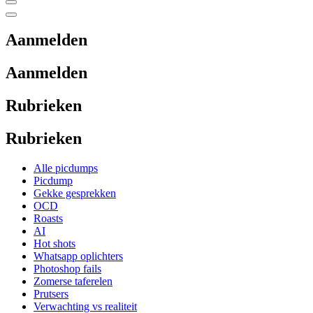
Aanmelden
Aanmelden
Rubrieken
Rubrieken
Alle picdumps
Picdump
Gekke gesprekken
OCD
Roasts
AI
Hot shots
Whatsapp oplichters
Photoshop fails
Zomerse taferelen
Prutsers
Verwachting vs realiteit