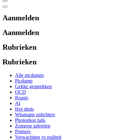
Aanmelden
Aanmelden
Rubrieken
Rubrieken
Alle picdumps
Picdump
Gekke gesprekken
OCD
Roasts
AI
Hot shots
Whatsapp oplichters
Photoshop fails
Zomerse taferelen
Prutsers
Verwachting vs realiteit