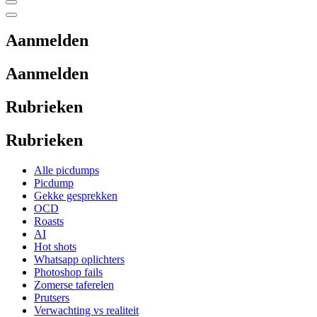
Aanmelden
Aanmelden
Rubrieken
Rubrieken
Alle picdumps
Picdump
Gekke gesprekken
OCD
Roasts
AI
Hot shots
Whatsapp oplichters
Photoshop fails
Zomerse taferelen
Prutsers
Verwachting vs realiteit