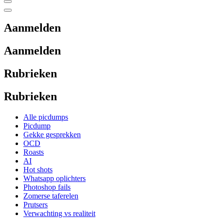
Aanmelden
Aanmelden
Rubrieken
Rubrieken
Alle picdumps
Picdump
Gekke gesprekken
OCD
Roasts
AI
Hot shots
Whatsapp oplichters
Photoshop fails
Zomerse taferelen
Prutsers
Verwachting vs realiteit