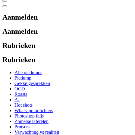
Aanmelden
Aanmelden
Rubrieken
Rubrieken
Alle picdumps
Picdump
Gekke gesprekken
OCD
Roasts
AI
Hot shots
Whatsapp oplichters
Photoshop fails
Zomerse taferelen
Prutsers
Verwachting vs realiteit