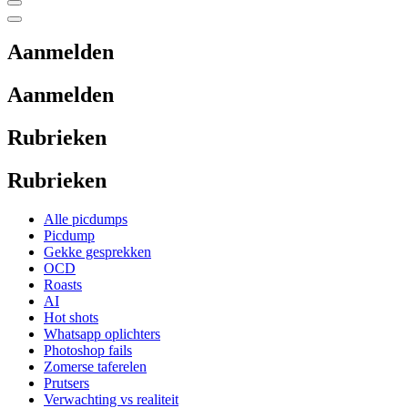
Aanmelden
Aanmelden
Rubrieken
Rubrieken
Alle picdumps
Picdump
Gekke gesprekken
OCD
Roasts
AI
Hot shots
Whatsapp oplichters
Photoshop fails
Zomerse taferelen
Prutsers
Verwachting vs realiteit