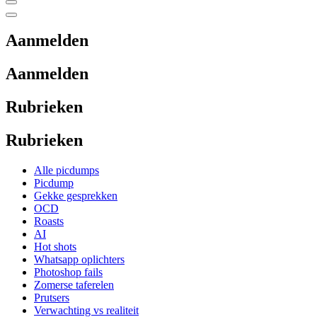
Aanmelden
Aanmelden
Rubrieken
Rubrieken
Alle picdumps
Picdump
Gekke gesprekken
OCD
Roasts
AI
Hot shots
Whatsapp oplichters
Photoshop fails
Zomerse taferelen
Prutsers
Verwachting vs realiteit