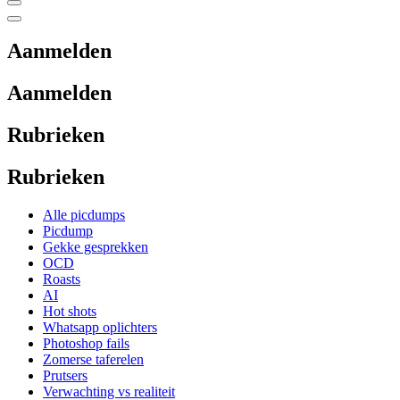
Aanmelden
Aanmelden
Rubrieken
Rubrieken
Alle picdumps
Picdump
Gekke gesprekken
OCD
Roasts
AI
Hot shots
Whatsapp oplichters
Photoshop fails
Zomerse taferelen
Prutsers
Verwachting vs realiteit