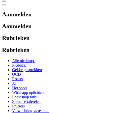
Aanmelden
Aanmelden
Rubrieken
Rubrieken
Alle picdumps
Picdump
Gekke gesprekken
OCD
Roasts
AI
Hot shots
Whatsapp oplichters
Photoshop fails
Zomerse taferelen
Prutsers
Verwachting vs realiteit