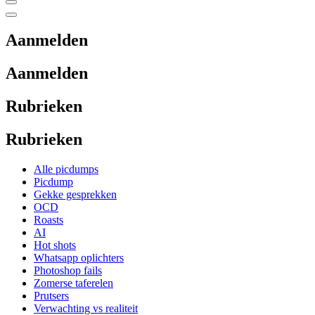
Aanmelden
Aanmelden
Rubrieken
Rubrieken
Alle picdumps
Picdump
Gekke gesprekken
OCD
Roasts
AI
Hot shots
Whatsapp oplichters
Photoshop fails
Zomerse taferelen
Prutsers
Verwachting vs realiteit