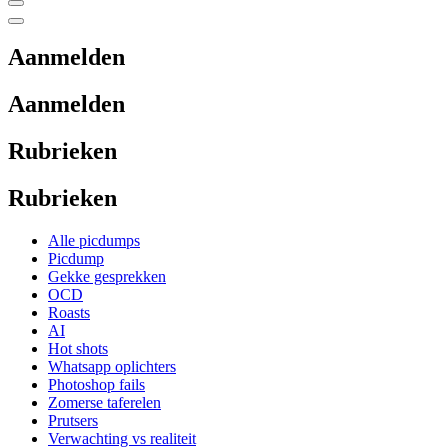
Aanmelden
Aanmelden
Rubrieken
Rubrieken
Alle picdumps
Picdump
Gekke gesprekken
OCD
Roasts
AI
Hot shots
Whatsapp oplichters
Photoshop fails
Zomerse taferelen
Prutsers
Verwachting vs realiteit