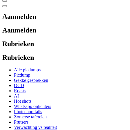
Aanmelden
Aanmelden
Rubrieken
Rubrieken
Alle picdumps
Picdump
Gekke gesprekken
OCD
Roasts
AI
Hot shots
Whatsapp oplichters
Photoshop fails
Zomerse taferelen
Prutsers
Verwachting vs realiteit