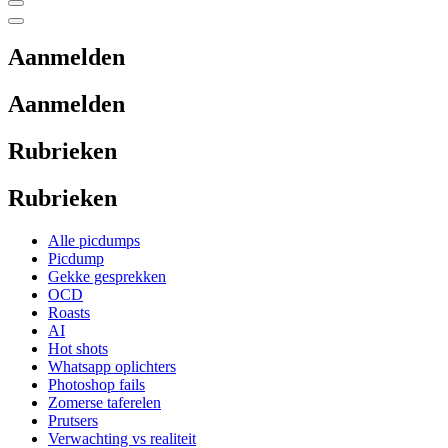
Aanmelden
Aanmelden
Rubrieken
Rubrieken
Alle picdumps
Picdump
Gekke gesprekken
OCD
Roasts
AI
Hot shots
Whatsapp oplichters
Photoshop fails
Zomerse taferelen
Prutsers
Verwachting vs realiteit