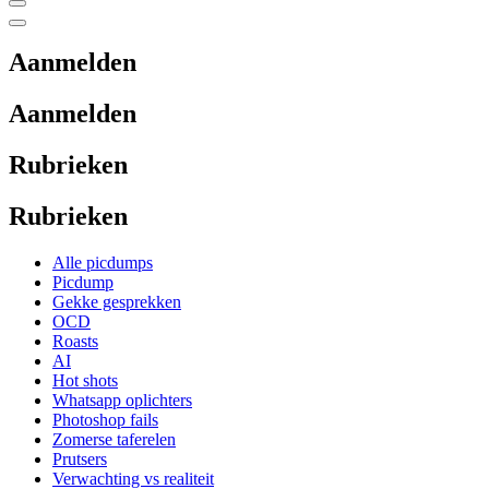
Aanmelden
Aanmelden
Rubrieken
Rubrieken
Alle picdumps
Picdump
Gekke gesprekken
OCD
Roasts
AI
Hot shots
Whatsapp oplichters
Photoshop fails
Zomerse taferelen
Prutsers
Verwachting vs realiteit