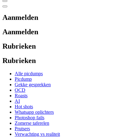
Aanmelden
Aanmelden
Rubrieken
Rubrieken
Alle picdumps
Picdump
Gekke gesprekken
OCD
Roasts
AI
Hot shots
Whatsapp oplichters
Photoshop fails
Zomerse taferelen
Prutsers
Verwachting vs realiteit