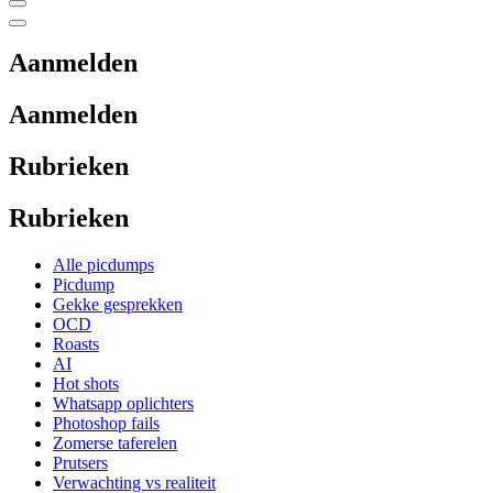
Aanmelden
Aanmelden
Rubrieken
Rubrieken
Alle picdumps
Picdump
Gekke gesprekken
OCD
Roasts
AI
Hot shots
Whatsapp oplichters
Photoshop fails
Zomerse taferelen
Prutsers
Verwachting vs realiteit