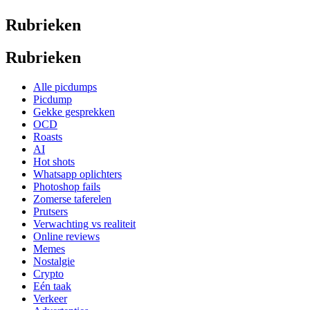
Rubrieken
Rubrieken
Alle picdumps
Picdump
Gekke gesprekken
OCD
Roasts
AI
Hot shots
Whatsapp oplichters
Photoshop fails
Zomerse taferelen
Prutsers
Verwachting vs realiteit
Online reviews
Memes
Nostalgie
Crypto
Eén taak
Verkeer