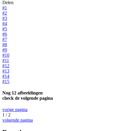
Delen
#1
#2
#3
#4
#5
#6
#7
#8
#9
#10
#11
#12
#13
#14
#15
Nog 12 afbeeldingen
check de volgende pagina
vorige pagina
1 / 2
volgende pagina