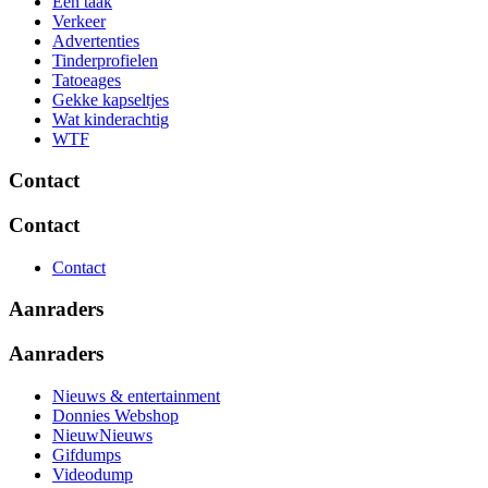
Eén taak
Verkeer
Advertenties
Tinderprofielen
Tatoeages
Gekke kapseltjes
Wat kinderachtig
WTF
Contact
Contact
Contact
Aanraders
Aanraders
Nieuws & entertainment
Donnies Webshop
NieuwNieuws
Gifdumps
Videodump