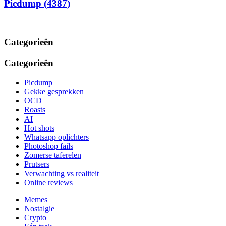
Picdump (4387)
Categorieën
Categorieën
Picdump
Gekke gesprekken
OCD
Roasts
AI
Hot shots
Whatsapp oplichters
Photoshop fails
Zomerse taferelen
Prutsers
Verwachting vs realiteit
Online reviews
Memes
Nostalgie
Crypto