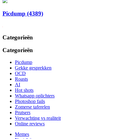
Picdump (4389)
Categorieën
Categorieën
Picdump
Gekke gesprekken
OCD
Roasts
AI
Hot shots
Whatsapp oplichters
Photoshop fails
Zomerse taferelen
Prutsers
Verwachting vs realiteit
Online reviews
Memes