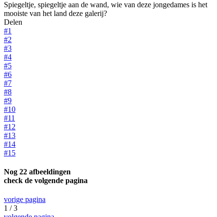
Spiegeltje, spiegeltje aan de wand, wie van deze jongedames is het
mooiste van het land deze galerij?
Delen
#1
#2
#3
#4
#5
#6
#7
#8
#9
#10
#11
#12
#13
#14
#15
Nog 22 afbeeldingen
check de volgende pagina
vorige pagina
1 / 3
volgende pagina