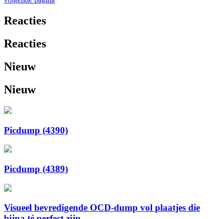
Reacties
Reacties
Nieuw
Nieuw
Picdump (4390)
Picdump (4389)
Visueel bevredigende OCD-dump vol plaatjes die
bijna té perfect zijn