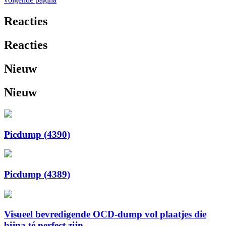
Reacties
Reacties
Nieuw
Nieuw
Picdump (4390)
Picdump (4389)
Visueel bevredigende OCD-dump vol plaatjes die
bijna té perfect zijn