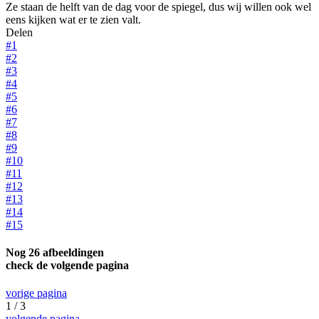
Ze staan de helft van de dag voor de spiegel, dus wij willen ook wel
eens kijken wat er te zien valt.
Delen
#1
#2
#3
#4
#5
#6
#7
#8
#9
#10
#11
#12
#13
#14
#15
Nog 26 afbeeldingen
check de volgende pagina
vorige pagina
1 / 3
volgende pagina