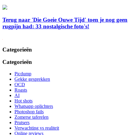
Terug naar 'Die Goeie Ouwe Tijd' toen je nog geen
rugpijn had: 33 nostalgische foto's!
Categorieën
Categorieën
Picdump
Gekke gesprekken
OCD
Roasts
AI
Hot shots
Whatsapp oplichters
Photoshop fails
Zomerse taferelen
Prutsers
Verwachting vs realiteit
Online reviews